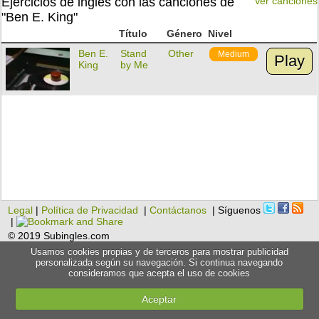
Ejercicios de inglés con las canciones de
Ver canciones
"Ben E. King"
Título
Género
Nivel
Ben E.
Stand
Other
Medium
Play
King
by Me
Legal
|
Política de Privacidad
|
Contáctanos
| Síguenos
|
© 2019 Subingles.com
Usamos cookies propias y de terceros para mostrar publicidad
personalizada según su navegación. Si continua navegando
consideramos que acepta el uso de cookies
Aceptar