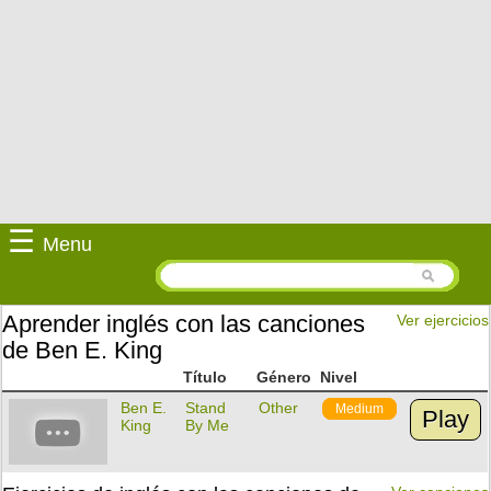
☰
Menu
Aprender inglés con las canciones
Ver ejercicios
de Ben E. King
Título
Género
Nivel
Ben E.
Stand
Other
Medium
Play
King
By Me