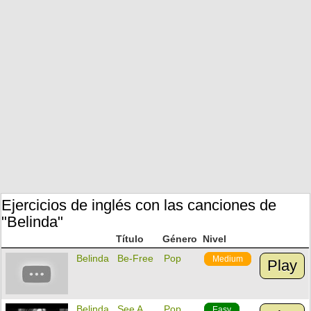
Ejercicios de inglés con las canciones de
"Belinda"
Título
Género
Nivel
Belinda
Be-Free
Pop
Medium
Play
Belinda
See A
Pop
Easy