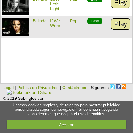
Play
Little
Light
Belinda
If We
Pop
Easy
Play
Were
Legal
|
Política de Privacidad
|
Contáctanos
| Síguenos
|
© 2019 Subingles.com
Usamos cookies propias y de terceros para mostrar publicidad
personalizada según su navegación. Si continua navegando
consideramos que acepta el uso de cookies
Aceptar