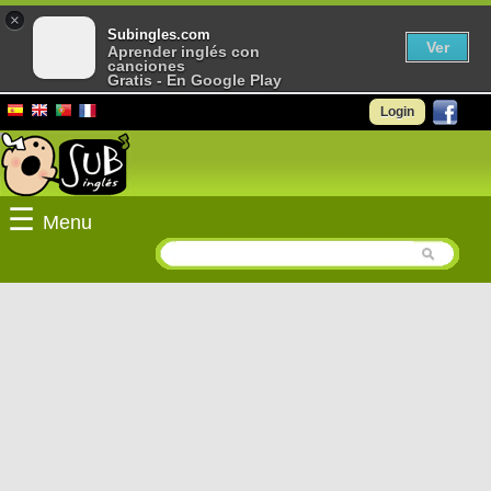
×
Subingles.com
Ver
Aprender inglés con
canciones
Gratis - En Google Play
Login
☰
Menu