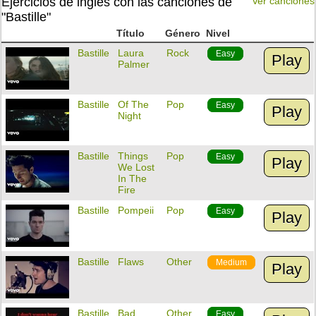
Ejercicios de inglés con las canciones de
Ver canciones
"Bastille"
Título
Género
Nivel
Bastille
Laura
Rock
Easy
Play
Palmer
Bastille
Of The
Pop
Easy
Play
Night
Bastille
Things
Pop
Easy
Play
We Lost
In The
Fire
Bastille
Pompeii
Pop
Easy
Play
Bastille
Flaws
Other
Medium
Play
Bastille
Bad
Other
Easy