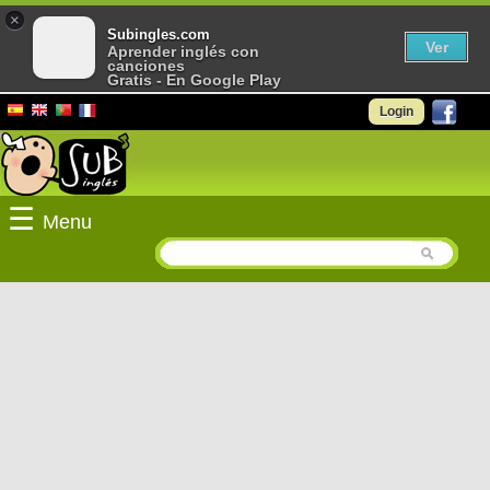
×
Subingles.com
Ver
Aprender inglés con
canciones
Gratis - En Google Play
Login
☰
Menu