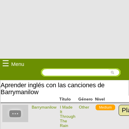
☰
Menu
Aprender inglés con las canciones de
Barrymanilow
Título
Género
Nivel
Barrymanilow
I Made
Other
Medium
Pl
It
Through
The
Rain