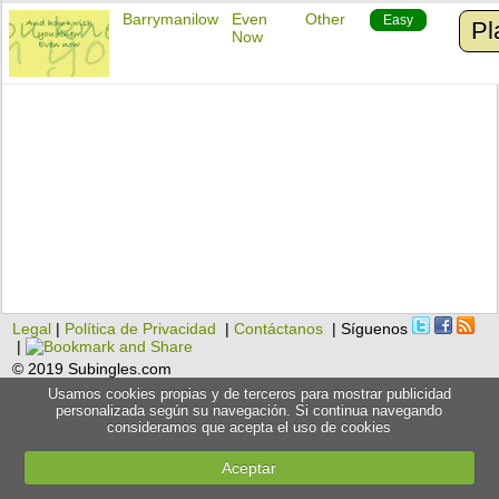
Barrymanilow
Even
Other
Easy
Pl
Now
Legal
|
Política de Privacidad
|
Contáctanos
| Síguenos
|
© 2019 Subingles.com
Usamos cookies propias y de terceros para mostrar publicidad
personalizada según su navegación. Si continua navegando
consideramos que acepta el uso de cookies
Aceptar