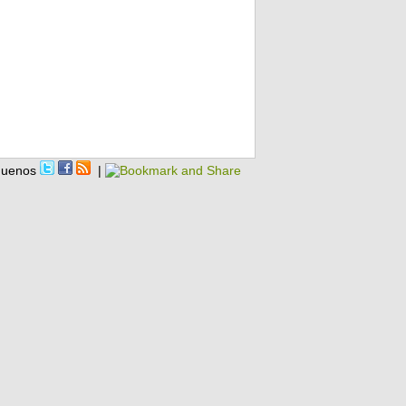
guenos
|