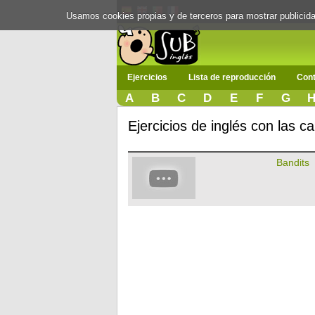
Usamos cookies propias y de terceros para mostrar publici
Ejercicios
Lista de reproducción
Cont
A
B
C
D
E
F
G
Ejercicios de inglés con las c
Bandits