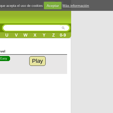
Login
Aceptar
Más información
 que acepta el uso de cookies
U
V
W
X
Y
Z
0-9
ivel
Easy
Play