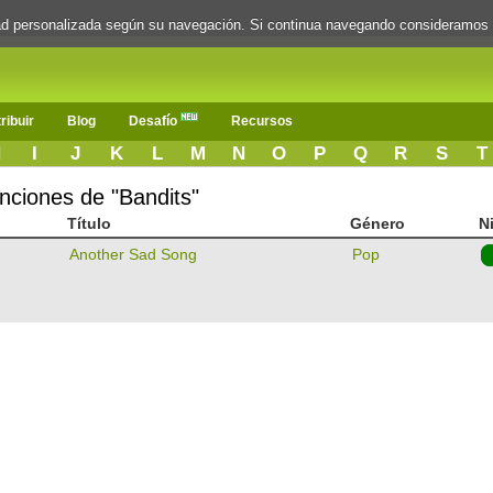
dad personalizada según su navegación. Si continua navegando consideramos
ribuir
Blog
Desafío
Recursos
H
I
J
K
L
M
N
O
P
Q
R
S
T
anciones de "Bandits"
Título
Género
N
Another Sad Song
Pop