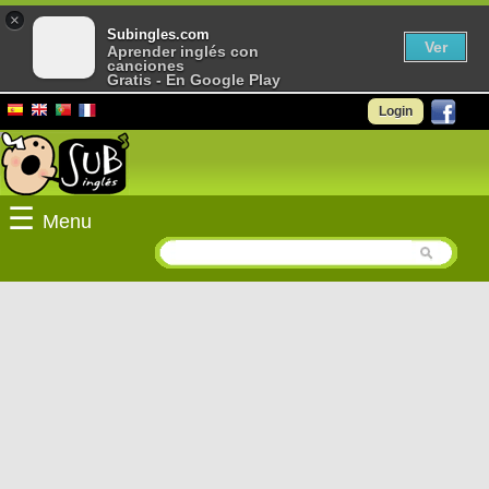
×
Subingles.com
Ver
Aprender inglés con
canciones
Gratis - En Google Play
Login
☰
Menu