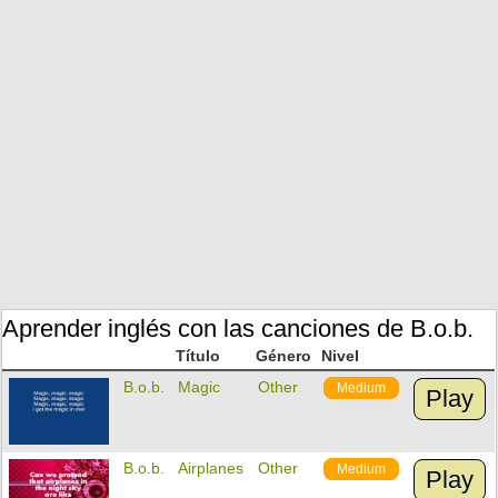
Aprender inglés con las canciones de B.o.b.
Título
Género
Nivel
B.o.b.
Magic
Other
Medium
Play
B.o.b.
Airplanes
Other
Medium
Play