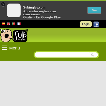
×
Subingles.com
Ver
Aprender inglés con
canciones
Gratis - En Google Play
Login
☰
Menu