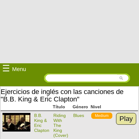
☰
Menu
Ejercicios de inglés con las canciones de
"B.B. King & Eric Clapton"
Título
Género
Nivel
B.B.
Riding
Blues
Medium
Play
King &
With
Eric
The
Clapton
King
(Cover)