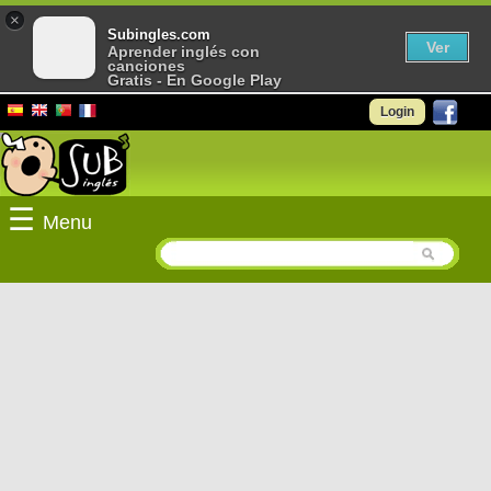
×
Subingles.com
Ver
Aprender inglés con
canciones
Gratis - En Google Play
Login
☰
Menu