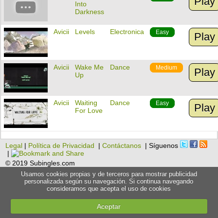
Play
Into
Darkness
Avicii
Levels
Electronica
Easy
Play
Avicii
Wake Me
Dance
Medium
Play
Up
Avicii
Waiting
Dance
Easy
Play
For Love
Legal
|
Política de Privacidad
|
Contáctanos
| Síguenos
|
© 2019 Subingles.com
Usamos cookies propias y de terceros para mostrar publicidad
personalizada según su navegación. Si continua navegando
consideramos que acepta el uso de cookies
Aceptar