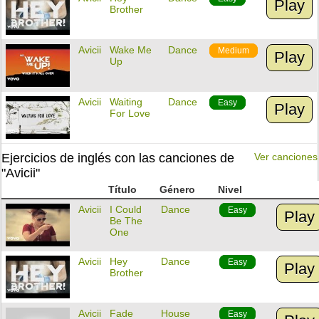
Play
Brother
Avicii
Wake Me
Dance
Medium
Play
Up
Avicii
Waiting
Dance
Easy
Play
For Love
Ejercicios de inglés con las canciones de
Ver canciones
"Avicii"
Título
Género
Nivel
Avicii
I Could
Dance
Easy
Play
Be The
One
Avicii
Hey
Dance
Easy
Play
Brother
Avicii
Fade
House
Easy