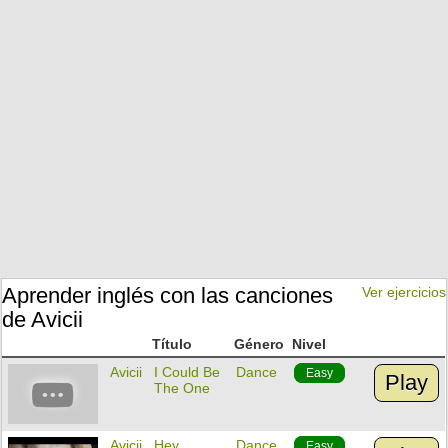
Aprender inglés con las canciones
Ver ejercicios
de Avicii
Título
Género
Nivel
Avicii
I Could Be
Dance
Easy
Play
The One
Avicii
Hey
Dance
Easy