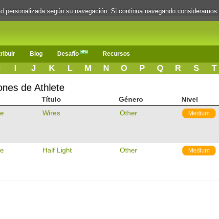
dad personalizada según su navegación. Si continua navegando consideramos
ribuir
Blog
Desafío
Recursos
H
I
J
K
L
M
N
O
P
Q
R
S
T
ones de Athlete
Título
Género
Nivel
te
Wires
Other
Medium
te
Half Light
Other
Medium