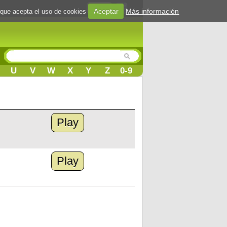
Login
Aceptar
Más información
 que acepta el uso de cookies
U
V
W
X
Y
Z
0-9
Play
Play