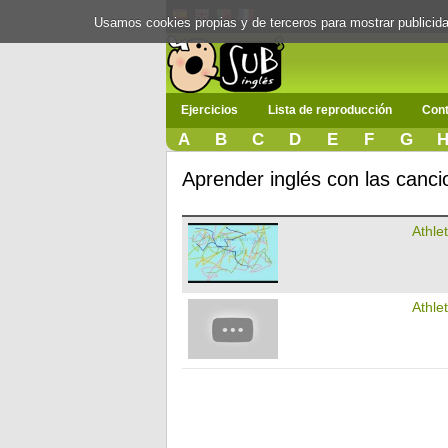
Usamos cookies propias y de terceros para mostrar publici
Ejercicios
Lista de reproducción
Cont
A
B
C
D
E
F
G
Aprender inglés con las canci
Athle
Athle