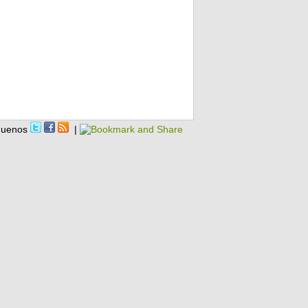
guenos
|