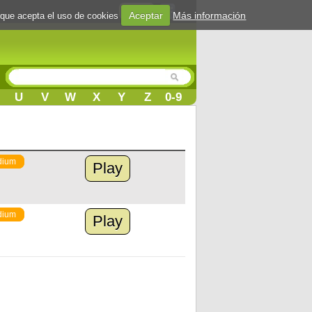
Login
Aceptar
Más información
 que acepta el uso de cookies
U
V
W
X
Y
Z
0-9
dium
Play
dium
Play