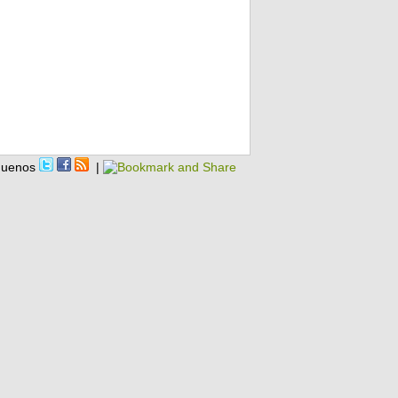
guenos
|