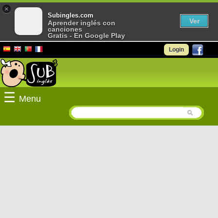
×
Subingles.com
Ver
Aprender inglés con
canciones
Gratis - En Google Play
Login
☰
Menu