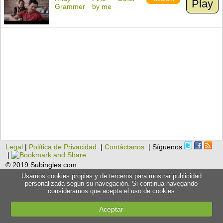
Play
Grammer
by me
Legal
|
Política de Privacidad
|
Contáctanos
| Síguenos
|
© 2019 Subingles.com
Usamos cookies propias y de terceros para mostrar publicidad
personalizada según su navegación. Si continua navegando
consideramos que acepta el uso de cookies
Aceptar