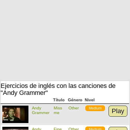
Ejercicios de inglés con las canciones de
"Andy Grammer"
Título
Género
Nivel
Andy
Miss
Other
Medium
Play
Grammer
me
Andy
Fine
Other
Medium