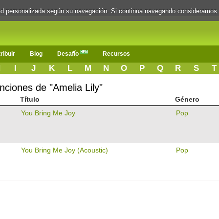
dad personalizada según su navegación. Si continua navegando consideramos
ribuir
Blog
Desafío
Recursos
H
I
J
K
L
M
N
O
P
Q
R
S
T
anciones de "Amelia Lily"
Título
Género
You Bring Me Joy
Pop
You Bring Me Joy (Acoustic)
Pop