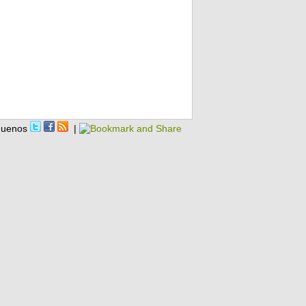
guenos
|