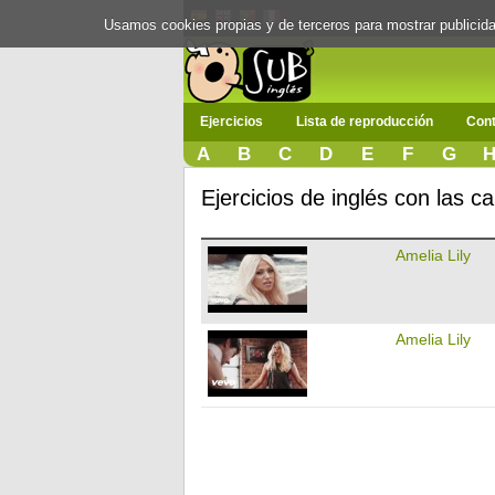
Usamos cookies propias y de terceros para mostrar publici
Ejercicios
Lista de reproducción
Cont
A
B
C
D
E
F
G
Ejercicios de inglés con las c
Amelia Lily
Amelia Lily