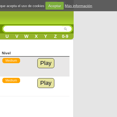
Login
Aceptar
Más información
 que acepta el uso de cookies
U
V
W
X
Y
Z
0-9
Nivel
Medium
Play
Medium
Play