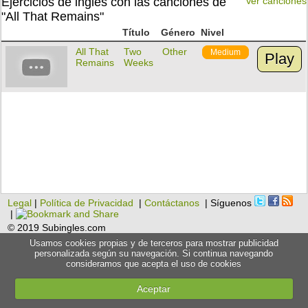
Ejercicios de inglés con las canciones de
Ver canciones
"All That Remains"
Título
Género
Nivel
All That
Two
Other
Medium
Play
Remains
Weeks
Legal
|
Política de Privacidad
|
Contáctanos
| Síguenos
|
© 2019 Subingles.com
Usamos cookies propias y de terceros para mostrar publicidad
personalizada según su navegación. Si continua navegando
consideramos que acepta el uso de cookies
Aceptar