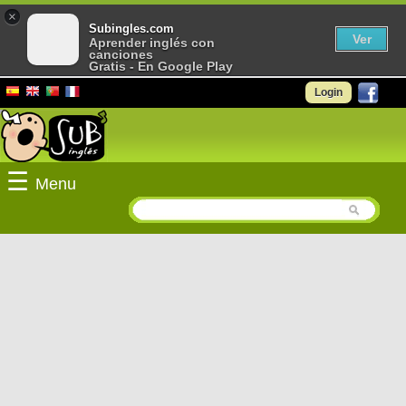
×
Subingles.com
Ver
Aprender inglés con
canciones
Gratis - En Google Play
Login
☰
Menu