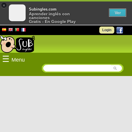
×
Subingles.com
Ver
Aprender inglés con
canciones
Gratis - En Google Play
Login
☰
Menu