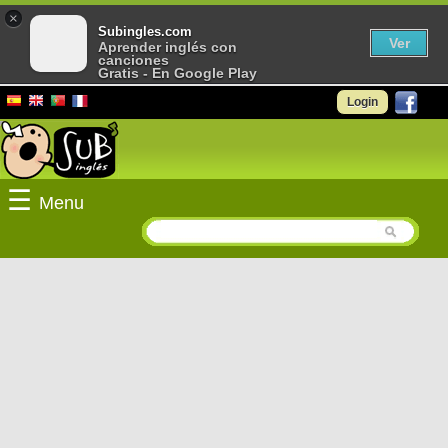
×
Subingles.com
Ver
Aprender inglés con
canciones
Gratis - En Google Play
Login
☰
Menu