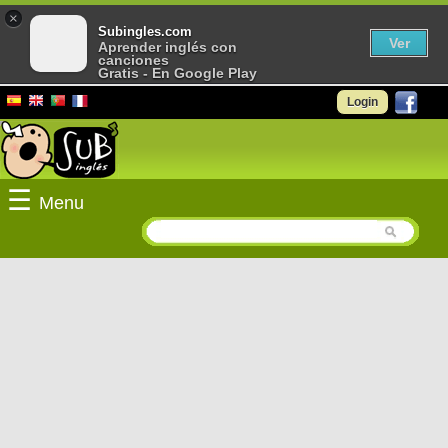
×
Subingles.com
Ver
Aprender inglés con
canciones
Gratis - En Google Play
Login
☰
Menu