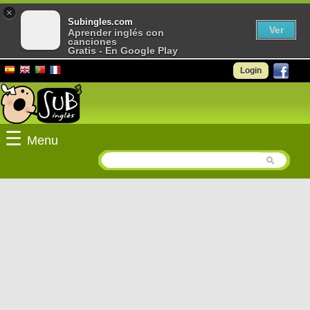
×
Subingles.com
Ver
Aprender inglés con
canciones
Gratis - En Google Play
Login
☰
Menu