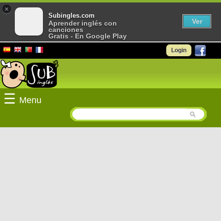
×
Subingles.com
Ver
Aprender inglés con
canciones
Gratis - En Google Play
Login
☰
Menu