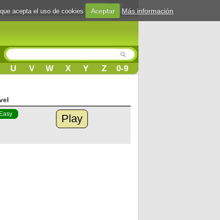
Login
Aceptar
Más información
 que acepta el uso de cookies
U
V
W
X
Y
Z
0-9
vel
Easy
Play