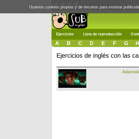
Usamos cookies propias y de terceros para mostrar publici
Ejercicios
Lista de reproducción
Cont
A
B
C
D
E
F
G
Ejercicios de inglés con las 
Adamski