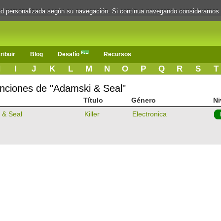
dad personalizada según su navegación. Si continua navegando consideramos
ribuir
Blog
Desafío
Recursos
H
I
J
K
L
M
N
O
P
Q
R
S
T
canciones de "Adamski & Seal"
Título
Género
Ni
 & Seal
Killer
Electronica