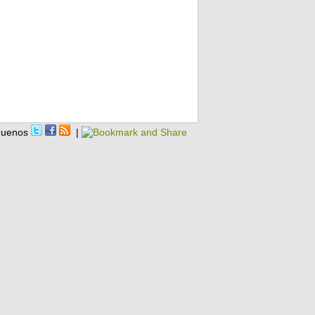
guenos
|