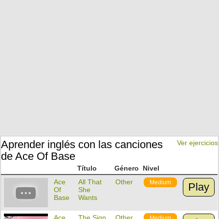
Aprender inglés con las canciones
Ver ejercicios
de Ace Of Base
Título
Género
Nivel
Ace
All That
Other
Medium
Play
Of
She
Base
Wants
Ace
The Sign
Other
Medium