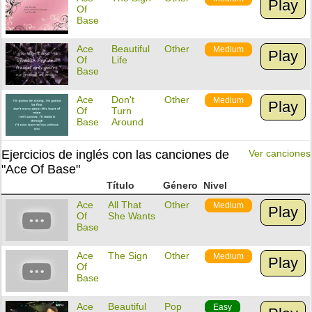
Play
Of
Base
Ace
Beautiful
Other
Medium
Play
Of
Life
Base
Ace
Don't
Other
Medium
Play
Of
Turn
Base
Around
Ejercicios de inglés con las canciones de
Ver canciones
"Ace Of Base"
Título
Género
Nivel
Ace
All That
Other
Medium
Play
Of
She Wants
Base
Ace
The Sign
Other
Medium
Play
Of
Base
Ace
Beautiful
Pop
Easy