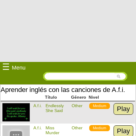
☰
Menu
Aprender inglés con las canciones de A.f.i.
Título
Género
Nivel
A.f.i.
Endlessly
Other
Medium
Play
She Said
A.f.i.
Miss
Other
Medium
Play
Murder