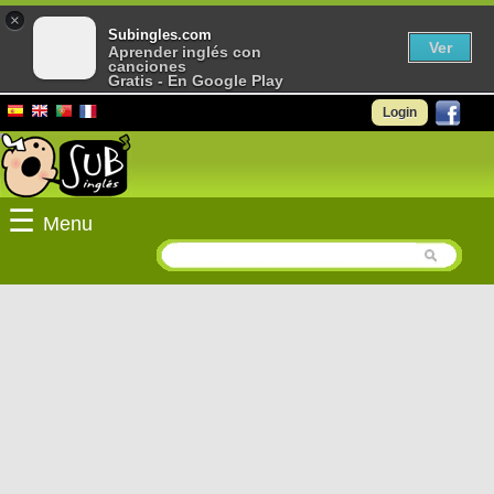
×
Subingles.com
Ver
Aprender inglés con
canciones
Gratis - En Google Play
Login
☰
Menu