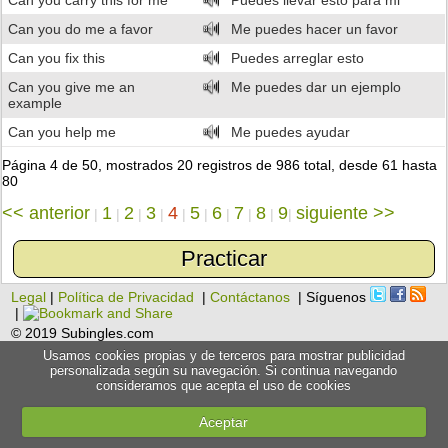
Can you carry this for me
Puedes llevar esto para mi
Can you do me a favor
Me puedes hacer un favor
Can you fix this
Puedes arreglar esto
Can you give me an
Me puedes dar un ejemplo
example
Can you help me
Me puedes ayudar
Página 4 de 50, mostrados 20 registros de 986 total, desde 61 hasta
80
<< anterior
1
2
3
4
5
6
7
8
9
siguiente >>
|
|
|
|
|
|
|
|
|
|
Practicar
Legal
|
Política de Privacidad
|
Contáctanos
| Síguenos
|
© 2019 Subingles.com
Usamos cookies propias y de terceros para mostrar publicidad
personalizada según su navegación. Si continua navegando
consideramos que acepta el uso de cookies
Aceptar