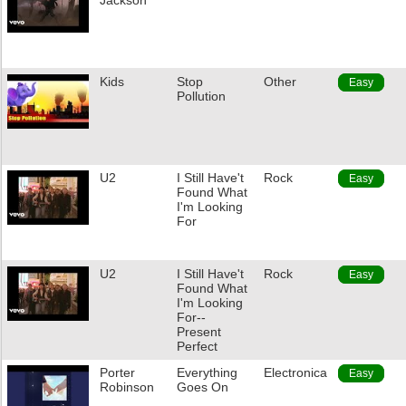
Jackson
Kids
Stop
Other
Easy
Pollution
U2
I Still Have't
Rock
Easy
Found What
I'm Looking
For
U2
I Still Have't
Rock
Easy
Found What
I'm Looking
For--
Present
Perfect
Porter
Everything
Electronica
Easy
Robinson
Goes On