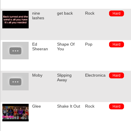
nine
get back
Rock
Hard
lashes
Ed
Shape Of
Pop
Hard
Sheeran
You
Moby
Slipping
Electronica
Hard
Away
Glee
Shake It Out
Rock
Hard