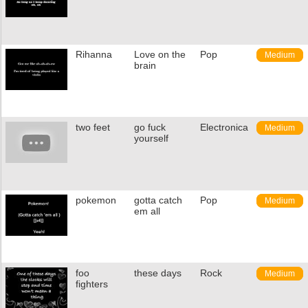
Rihanna
Love on the
Pop
Medium
brain
two feet
go fuck
Electronica
Medium
yourself
pokemon
gotta catch
Pop
Medium
em all
foo
these days
Rock
Medium
fighters