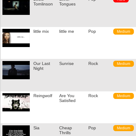
Tomlinson
Tongues
little mix
little me
Pop
Medium
Our Last
Sunrise
Rock
Medium
Night
Reingwolf
Are You
Rock
Medium
Satisfied
Sia
Cheap
Pop
Medium
Thrills