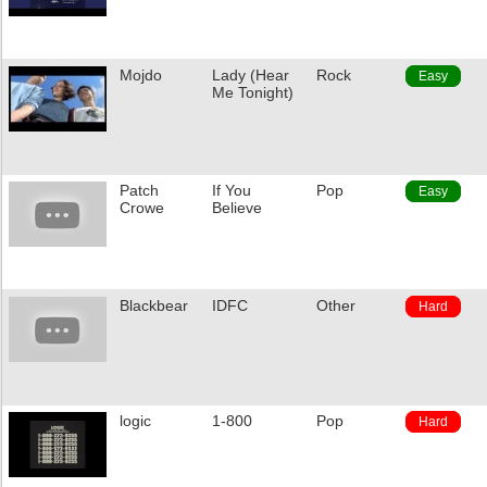
Mojdo
Lady (Hear
Rock
Easy
Me Tonight)
Patch
If You
Pop
Easy
Crowe
Believe
Blackbear
IDFC
Other
Hard
logic
1-800
Pop
Hard