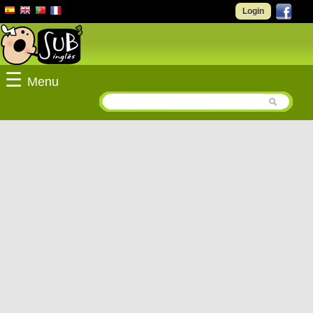
Login
☰
Menu