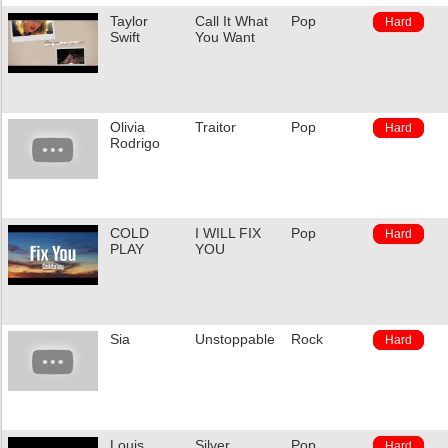
Taylor
Call It What
Pop
Hard
Swift
You Want
Olivia
Traitor
Pop
Hard
Rodrigo
COLD
I WILL FIX
Pop
Hard
PLAY
YOU
Sia
Unstoppable
Rock
Hard
Louis
Silver
Pop
Hard