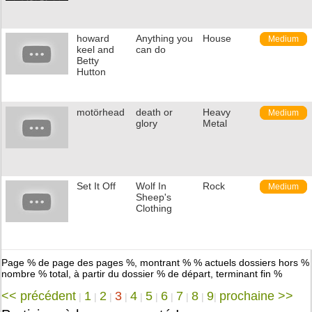
howard
Anything you
House
Medium
keel and
can do
Betty
Hutton
motörhead
death or
Heavy
Medium
glory
Metal
Set It Off
Wolf In
Rock
Medium
Sheep's
Clothing
Page % de page des pages %, montrant % % actuels dossiers hors %
nombre % total, à partir du dossier % de départ, terminant fin %
<< précédent
1
2
3
4
5
6
7
8
9
prochaine >>
|
|
|
|
|
|
|
|
|
|