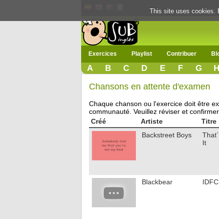
This site uses cookies. 
Exercices
Playlist
Contribuer
Bl
A
B
C
D
E
F
G
Chansons en attente d'examen
Chaque chanson ou l'exercice doit être exam
communauté. Veuillez réviser et confirmer
Créé
Artiste
Titre
Backstreet Boys
That´
It
Blackbear
IDF