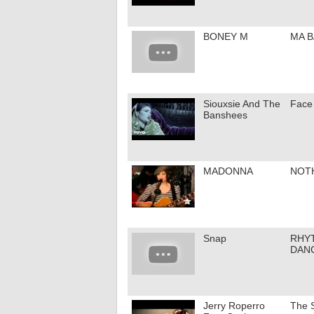
BONEY M
MA 
Siouxsie And The
Face
Banshees
MADONNA
NOT
Snap
RHYT
DAN
Jerry Roperro
The 