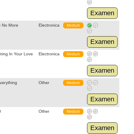
Examen
e No More
Electronica
Medium
Examen
ning In Your Love
Electronica
Medium
Examen
verything
Other
Medium
Examen
0
Other
Medium
Examen