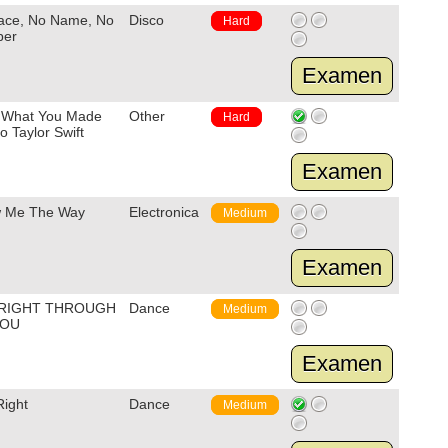
ace, No Name, No
Disco
Hard
ber
Examen
 What You Made
Other
Hard
 Taylor Swift
Examen
 Me The Way
Electronica
Medium
Examen
 RIGHT THROUGH
Dance
Medium
YOU
Examen
Right
Dance
Medium