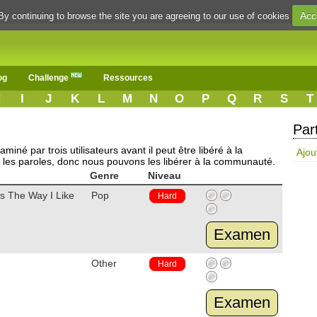
Acc
By continuing to browse the site you are agreeing to our use of cookies
og
Challenge
Ressources
H
I
J
K
L
M
N
O
P
Q
R
S
T
Par
iné par trois utilisateurs avant il peut être libéré à la
Ajou
 les paroles, donc nous pouvons les libérer à la communauté.
Genre
Niveau
s The Way I Like
Pop
Hard
Examen
C
Other
Hard
Examen