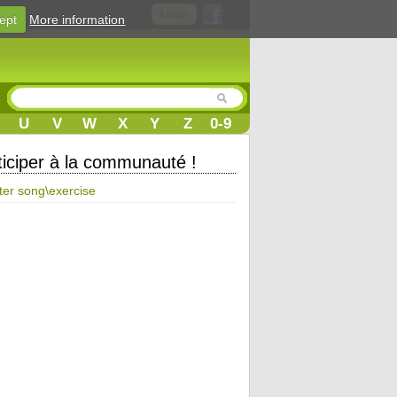
Login
ept
More information
U
V
W
X
Y
Z
0-9
ticiper à la communauté !
ter song\exercise