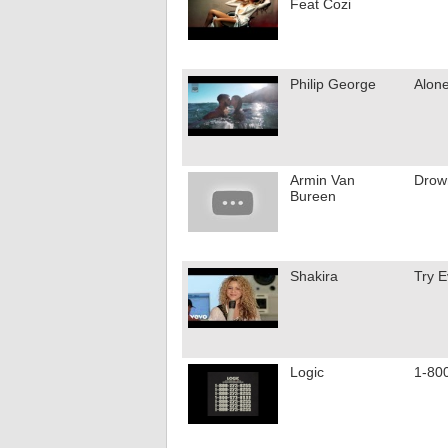
Feat Cozi
Philip George
Alon
Armin Van
Drow
Bureen
Shakira
Try E
Logic
1-80