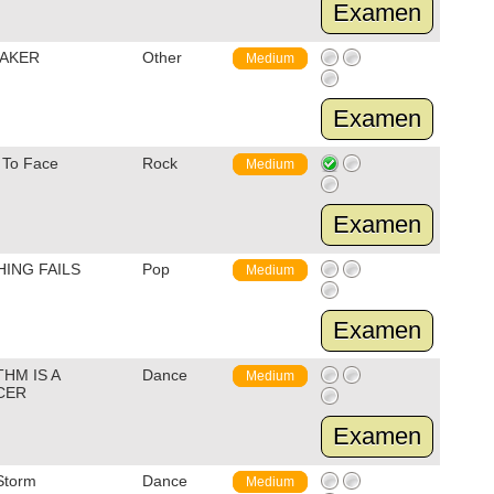
Examen
BAKER
Other
Medium
Examen
 To Face
Rock
Medium
Examen
HING FAILS
Pop
Medium
Examen
HM IS A
Dance
Medium
CER
Examen
Storm
Dance
Medium