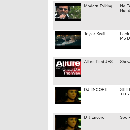
Modern Talking
No F
Num
Taylor Swift
Look
Me Do
Allure Feat JES
Show
DJ ENCORE
SEE
TO 
D J Encore
See 