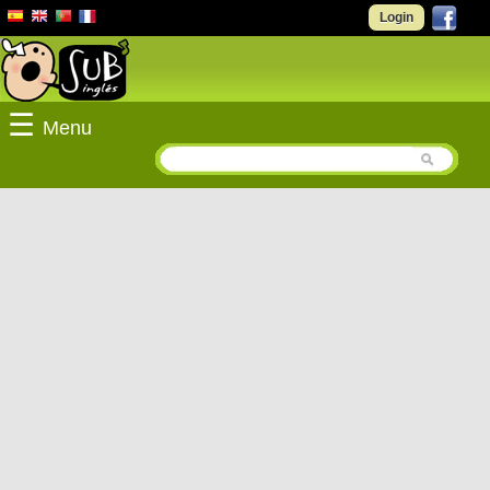
Login
☰
Menu