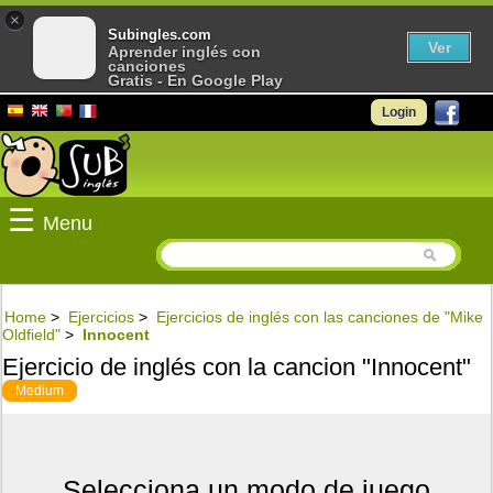
×
Subingles.com
Ver
Aprender inglés con
canciones
Gratis - En Google Play
Login
☰
Menu
Home
>
Ejercicios
>
Ejercicios de inglés con las canciones de "Mike
Oldfield"
>
Innocent
Ejercicio de inglés con la cancion "Innocent"
Medium
Selecciona un modo de juego