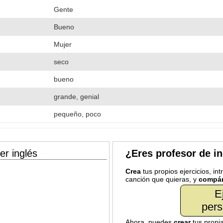
Gente
Bueno
Mujer
seco
bueno
grande, genial
pequeño, poco
er inglés
¿Eres profesor de i
Crea
tus propios ejercicios, in
canción que quieras, y
compár
E
pers
Ahora, puedes
crear
tus propi