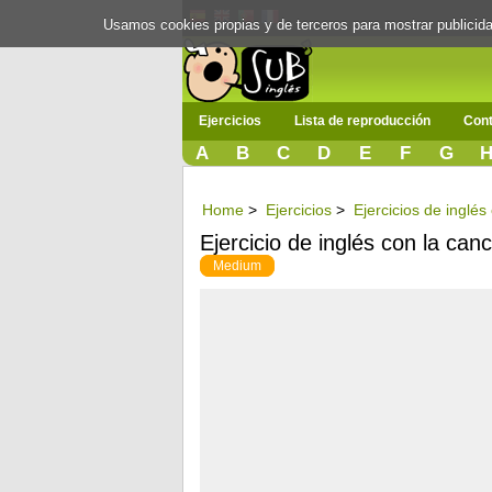
Usamos cookies propias y de terceros para mostrar publici
Ejercicios
Lista de reproducción
Cont
A
B
C
D
E
F
G
Home
>
Ejercicios
>
Ejercicios de inglé
Ejercicio de inglés con la c
Medium