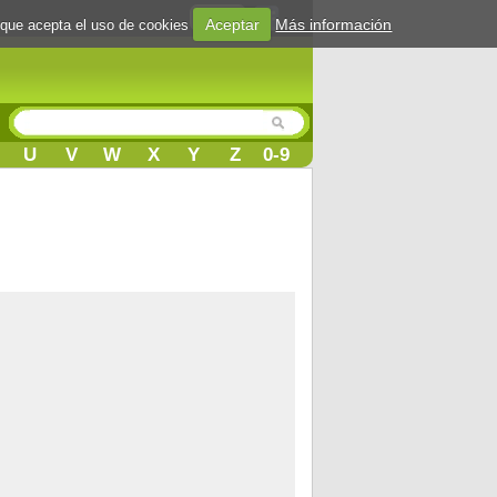
Login
Aceptar
Más información
 que acepta el uso de cookies
U
V
W
X
Y
Z
0-9