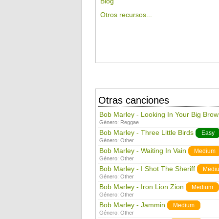
Blog
Otros recursos...
Otras canciones
Bob Marley - Looking In Your Big Bro
Género:
Reggae
Bob Marley - Three Little Birds
Easy
Género:
Other
Bob Marley - Waiting In Vain
Medium
Género:
Other
Bob Marley - I Shot The Sheriff
Medi
Género:
Other
Bob Marley - Iron Lion Zion
Medium
Género:
Other
Bob Marley - Jammin
Medium
Género:
Other