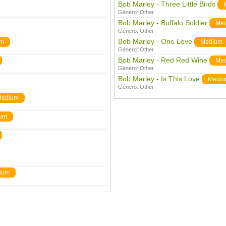
Bob Marley - Three Little Birds
Género:
Other
Bob Marley - Buffalo Soldier
Me
Género:
Other
Bob Marley - One Love
um
Medium
Género:
Other
Bob Marley - Red Red Wine
Me
Género:
Other
Bob Marley - Is This Love
Medi
Género:
Other
Medium
um
ium