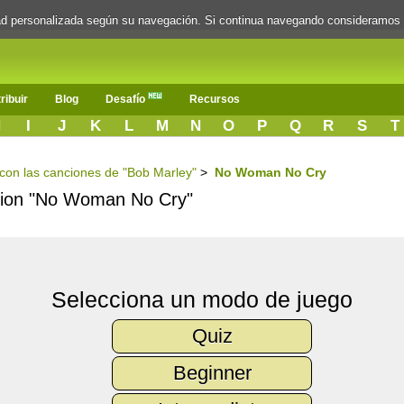
dad personalizada según su navegación. Si continua navegando consideramos
ribuir
Blog
Desafío
Recursos
H
I
J
K
L
M
N
O
P
Q
R
S
T
s con las canciones de "Bob Marley"
>
No Woman No Cry
ancion "No Woman No Cry"
Selecciona un modo de juego
Quiz
Beginner