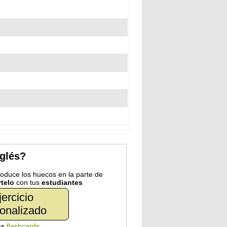
nglés?
troduce los huecos en la parte de
telo
con tus
estudiantes
jercicio
onalizado
as
flashcards
.