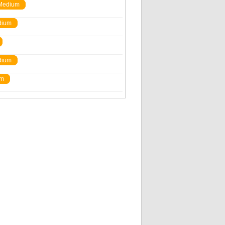
Medium
dium
dium
um