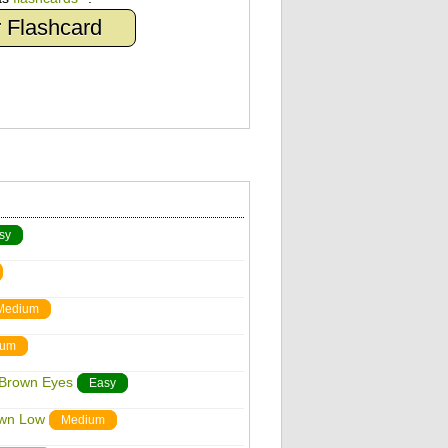
 Flashcard
sy
Medium
ium
 Brown Eyes
Easy
own Low
Medium