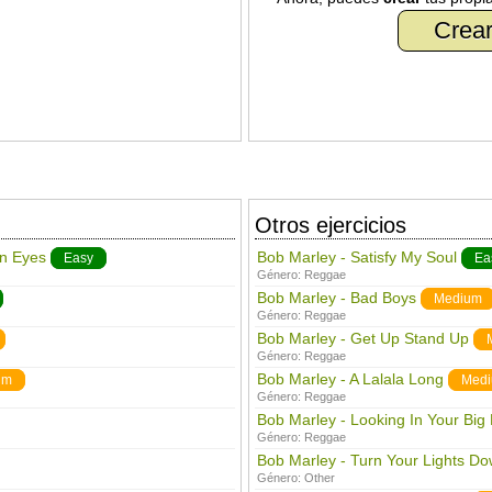
Crear
Otros ejercicios
wn Eyes
Bob Marley - Satisfy My Soul
Easy
Ea
Género:
Reggae
Bob Marley - Bad Boys
Medium
Género:
Reggae
Bob Marley - Get Up Stand Up
Género:
Reggae
Bob Marley - A Lalala Long
um
Med
Género:
Reggae
Bob Marley - Looking In Your Big
Género:
Reggae
Bob Marley - Turn Your Lights D
Género:
Other