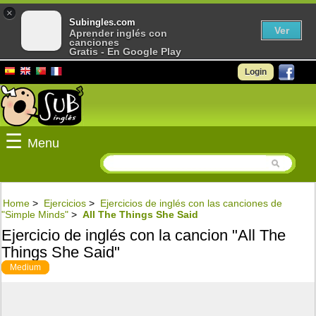
×
Subingles.com
Ver
Aprender inglés con
canciones
Gratis - En Google Play
Login
☰
Menu
Home
>
Ejercicios
>
Ejercicios de inglés con las canciones de
"Simple Minds"
>
All The Things She Said
Ejercicio de inglés con la cancion "All The
Things She Said"
Medium