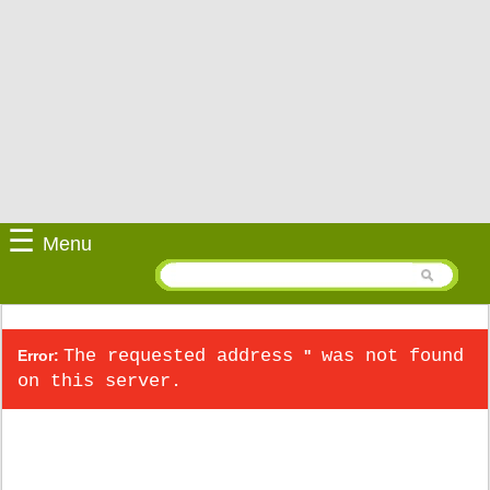
☰
Menu
The requested address
was not found
Error:
''
on this server.