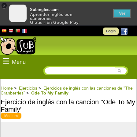
×
Subingles.com
Ver
Aprender inglés con
canciones
Gratis - En Google Play
Login
☰
Menu
Home
>
Ejercicios
>
Ejercicios de inglés con las canciones de "The
Cranberries"
>
Ode To My Family
Ejercicio de inglés con la cancion "Ode To My
Family"
Medium