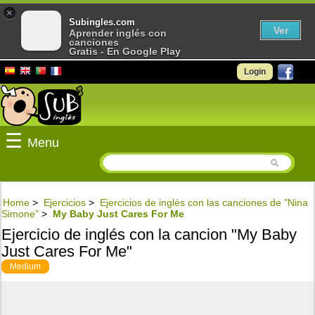
×
Subingles.com
Ver
Aprender inglés con
canciones
Gratis - En Google Play
Login
☰
Menu
Home
>
Ejercicios
>
Ejercicios de inglés con las canciones de "Nina
Simone"
>
My Baby Just Cares For Me
Ejercicio de inglés con la cancion "My Baby
Just Cares For Me"
Medium