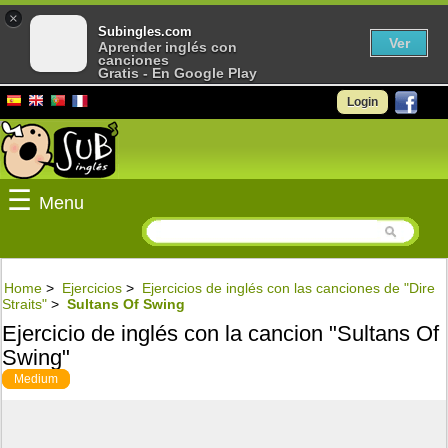
×
Subingles.com
Ver
Aprender inglés con
canciones
Gratis - En Google Play
Login
☰
Menu
Home
>
Ejercicios
>
Ejercicios de inglés con las canciones de "Dire
Straits"
>
Sultans Of Swing
Ejercicio de inglés con la cancion "Sultans Of
Swing"
Medium