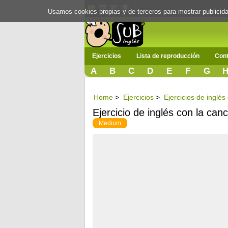
Usamos cookies propias y de terceros para mostrar publici
Ejercicios
Lista de reproducción
Cont
A
B
C
D
E
F
G
Home
>
Ejercicios
>
Ejercicios de inglé
Ejercicio de inglés con la canc
Medium