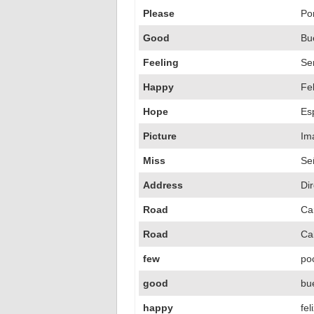
Please
Po
Good
Bu
Feeling
Se
Happy
Fel
Hope
Es
Picture
Im
Miss
Se
Address
Di
Road
Ca
Road
Ca
few
po
good
bu
happy
fel