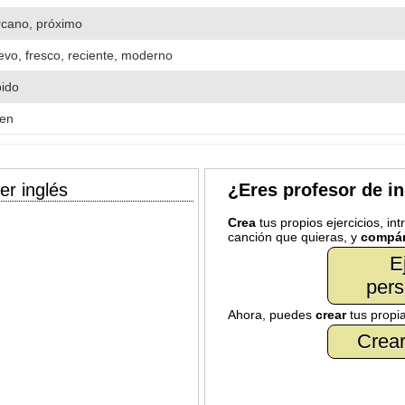
rcano, próximo
evo, fresco, reciente, moderno
pido
ven
er inglés
¿Eres profesor de i
Crea
tus propios ejercicios, in
canción que quieras, y
compár
E
pers
Ahora, puedes
crear
tus propi
Crear