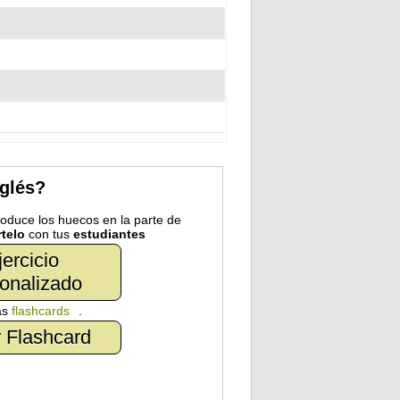
nglés?
troduce los huecos en la parte de
telo
con tus
estudiantes
jercicio
onalizado
as
flashcards
.
 Flashcard