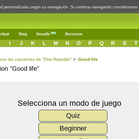
dad personalizada según su navegación. Si continua navegando consideramos
ribuir
Blog
Desafío
Recursos
H
I
J
K
L
M
N
O
P
Q
R
S
T
s con las canciones de "One Republic"
>
Good life
ion "Good life"
Selecciona un modo de juego
Quiz
Beginner