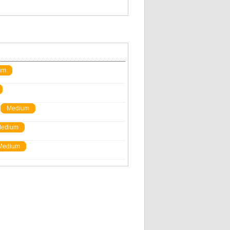
um
Medium
edium
Medium