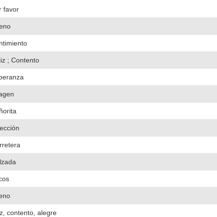
r favor
eno
ntimiento
iz ; Contento
peranza
agen
ñorita
rección
rretera
lzada
cos
eno
iz, contento, alegre