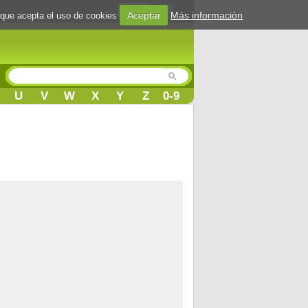
Login
Aceptar
Más información
 que acepta el uso de cookies
U
V
W
X
Y
Z
0-9