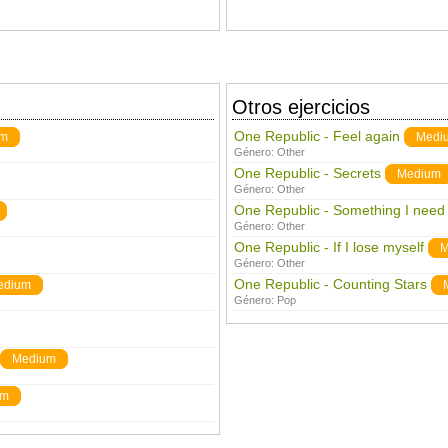
Otros ejercicios
One Republic - Feel again
um
Medi
Género:
Other
One Republic - Secrets
Medium
Género:
Other
One Republic - Something I need
Género:
Other
One Republic - If I lose myself
M
Género:
Other
One Republic - Counting Stars
edium
Género:
Pop
Medium
um