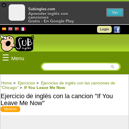
×
Subingles.com
Ver
Aprender inglés con
canciones
Gratis - En Google Play
Login
☰
Menu
Home
>
Ejercicios
>
Ejercicios de inglés con las canciones de
"Chicago"
>
If You Leave Me Now
Ejercicio de inglés con la cancion "If You
Leave Me Now"
Medium