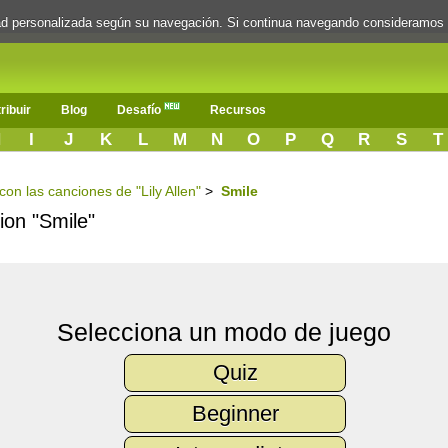
dad personalizada según su navegación. Si continua navegando consideramos
ribuir
Blog
Desafío
Recursos
H
I
J
K
L
M
N
O
P
Q
R
S
T
 con las canciones de "Lily Allen"
>
Smile
cion "Smile"
Selecciona un modo de juego
Quiz
Beginner