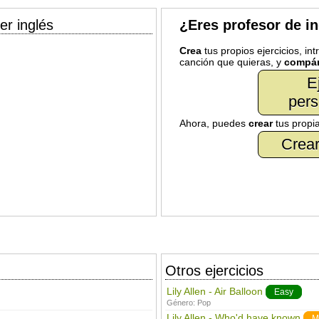
er inglés
¿Eres profesor de i
Crea
tus propios ejercicios, in
canción que quieras, y
compár
E
pers
Ahora, puedes
crear
tus propi
Crear
Otros ejercicios
Lily Allen - Air Balloon
Easy
Género:
Pop
Lily Allen - Who'd have known
M