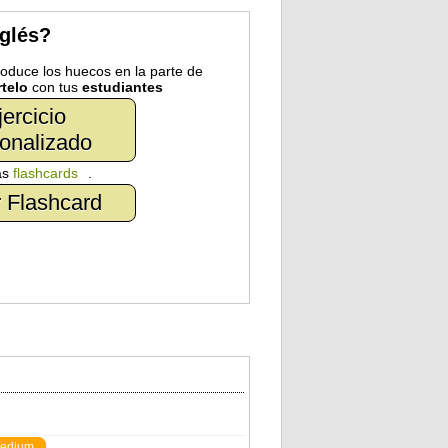
nglés?
troduce los huecos en la parte de
telo
con tus
estudiantes
jercicio
onalizado
as
flashcards
.
 Flashcard
edium