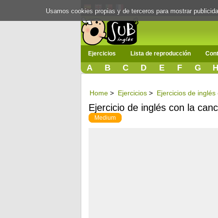
Usamos cookies propias y de terceros para mostrar publici
Ejercicios
Lista de reproducción
Cont
A
B
C
D
E
F
G
Home
>
Ejercicios
>
Ejercicios de inglés
Ejercicio de inglés con la can
Medium