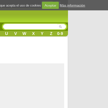
Login
Aceptar
Más información
 que acepta el uso de cookies
U
V
W
X
Y
Z
0-9