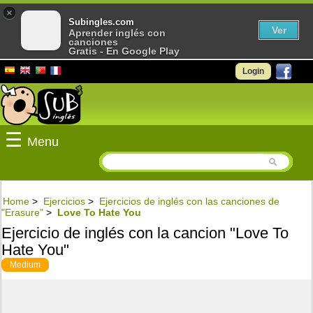
×
Subingles.com
Ver
Aprender inglés con
canciones
Gratis - En Google Play
Login
☰
Menu
Home
>
Ejercicios
>
Ejercicios de inglés con las canciones de
"Erasure"
>
Love To Hate You
Ejercicio de inglés con la cancion "Love To
Hate You"
Medium