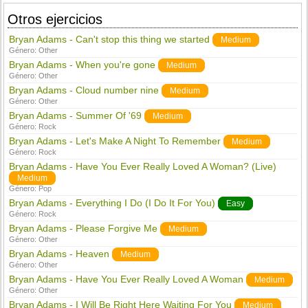
Otros ejercicios
Bryan Adams - Can't stop this thing we started
Medium
Género:
Other
Bryan Adams - When you're gone
Medium
Género:
Other
Bryan Adams - Cloud number nine
Medium
Género:
Other
Bryan Adams - Summer Of '69
Medium
Género:
Rock
Bryan Adams - Let's Make A Night To Remember
Medium
Género:
Rock
Bryan Adams - Have You Ever Really Loved A Woman? (Live)
Medium
Género:
Pop
Bryan Adams - Everything I Do (I Do It For You)
Easy
Género:
Rock
Bryan Adams - Please Forgive Me
Medium
Género:
Other
Bryan Adams - Heaven
Medium
Género:
Other
Bryan Adams - Have You Ever Really Loved A Woman
Medium
Género:
Other
Bryan Adams - I Will Be Right Here Waiting For You
Medium