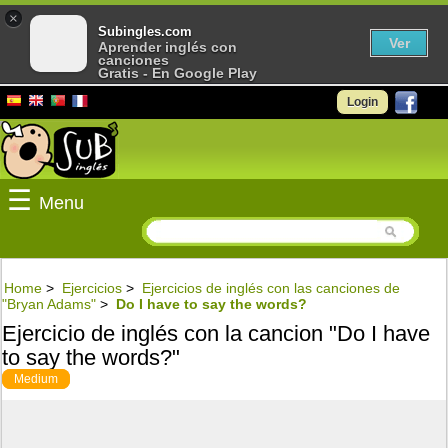
×
Subingles.com
Ver
Aprender inglés con
canciones
Gratis - En Google Play
Login
☰
Menu
Home
>
Ejercicios
>
Ejercicios de inglés con las canciones de
"Bryan Adams"
>
Do I have to say the words?
Ejercicio de inglés con la cancion "Do I have
to say the words?"
Medium