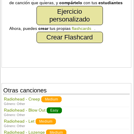
de canción que quieras, y
compártelo
con tus
estudiantes
Ejercicio
personalizado
Ahora, puedes
crear
tus propias
flashcards
.
Crear Flashcard
Otras canciones
Radiohead - Creep
Medium
Género:
Other
Radiohead - Blow Out
Easy
Género:
Other
Radiohead - Let
Medium
Género:
Other
Radiohead - Lozenge
Medium