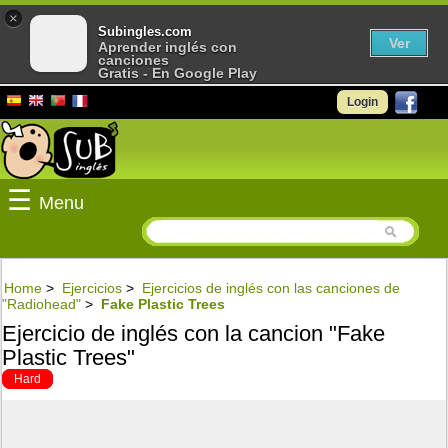
×
Subingles.com
Ver
Aprender inglés con
canciones
Gratis - En Google Play
Login
☰
Menu
Home
>
Ejercicios
>
Ejercicios de inglés con las canciones de
"Radiohead"
>
Fake Plastic Trees
Ejercicio de inglés con la cancion "Fake
Plastic Trees"
Hard