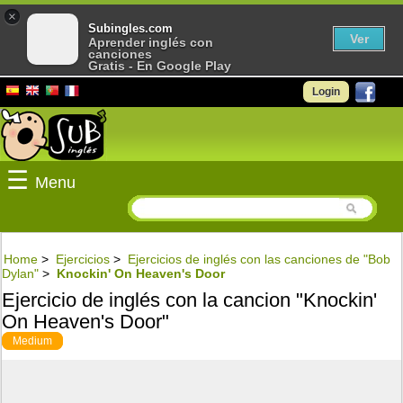
×
Subingles.com
Ver
Aprender inglés con
canciones
Gratis - En Google Play
Login
☰
Menu
Home
>
Ejercicios
>
Ejercicios de inglés con las canciones de "Bob
Dylan"
>
Knockin' On Heaven's Door
Ejercicio de inglés con la cancion "Knockin'
On Heaven's Door"
Medium