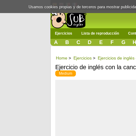
Usamos cookies propias y de terceros para mostrar publici
Ejercicios
Lista de reproducción
Cont
A
B
C
D
E
F
G
Home
>
Ejercicios
>
Ejercicios de inglés
Ejercicio de inglés con la can
Medium