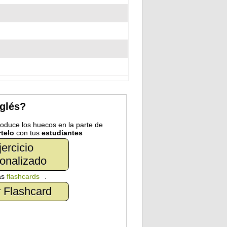
nglés?
troduce los huecos en la parte de
telo
con tus
estudiantes
jercicio
onalizado
as
flashcards
.
 Flashcard