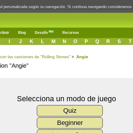
dad personalizada según su navegación. Si continua navegando consideramos
ribuir
Blog
Desafío
Recursos
H
I
J
K
L
M
N
O
P
Q
R
S
T
 con las canciones de "Rolling Stones"
>
Angie
cion "Angie"
Selecciona un modo de juego
Quiz
Beginner