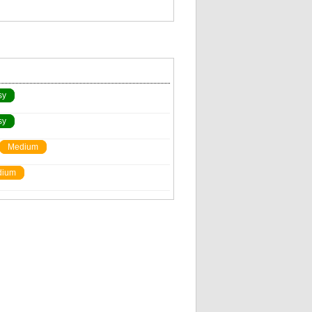
sy
sy
Medium
dium