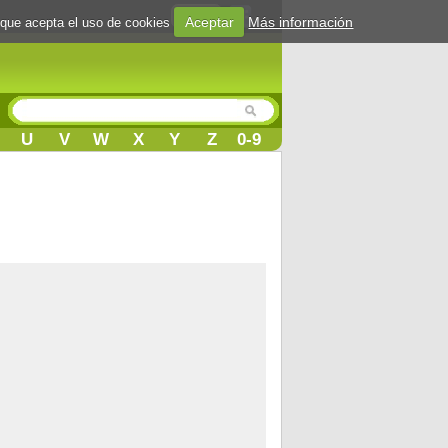
Login
Aceptar
Más información
 que acepta el uso de cookies
U
V
W
X
Y
Z
0-9