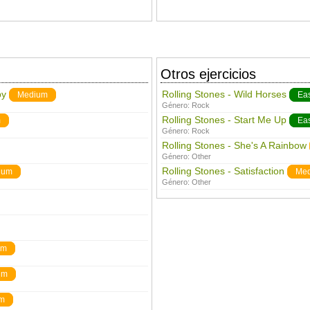
Otros ejercicios
by
Rolling Stones - Wild Horses
Medium
Ea
Género:
Rock
Rolling Stones - Start Me Up
m
Ea
Género:
Rock
Rolling Stones - She's A Rainbow
Género:
Other
Rolling Stones - Satisfaction
ium
Me
Género:
Other
um
um
m