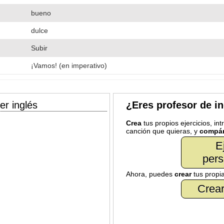
bueno
dulce
Subir
¡Vamos! (en imperativo)
er inglés
¿Eres profesor de i
Crea
tus propios ejercicios, in
canción que quieras, y
compár
E
pers
Ahora, puedes
crear
tus propi
Crear