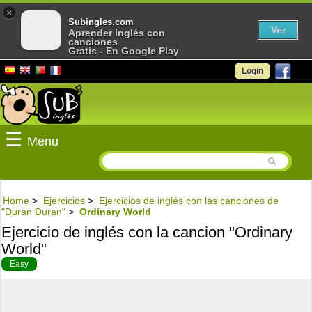
×
Subingles.com
Ver
Aprender inglés con
canciones
Gratis - En Google Play
Login
☰
Menu
Home
>
Ejercicios
>
Ejercicios de inglés con las canciones de
"Duran Duran"
>
Ordinary World
Ejercicio de inglés con la cancion "Ordinary
World"
Easy