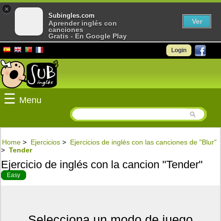
×
Subingles.com
Ver
Aprender inglés con
canciones
Gratis - En Google Play
Login
☰
Menu
Home
>
Ejercicios
>
Ejercicios de inglés con las canciones de "Blur"
>
Tender
Ejercicio de inglés con la cancion "Tender"
Easy
Selecciona un modo de juego