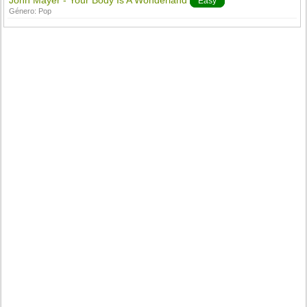
John Mayer - Your Body Is A Wonderland
Easy
Género:
Pop