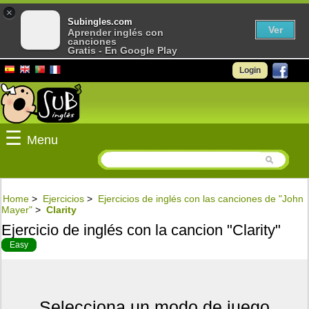
×
Subingles.com
Ver
Aprender inglés con
canciones
Gratis - En Google Play
Login
☰
Menu
Home
>
Ejercicios
>
Ejercicios de inglés con las canciones de "John
Mayer"
>
Clarity
Ejercicio de inglés con la cancion "Clarity"
Easy
Selecciona un modo de juego