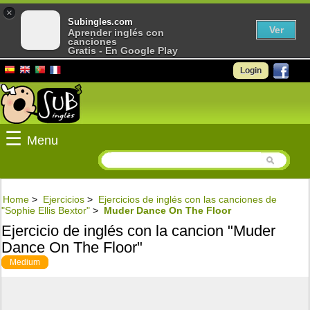
×
Subingles.com
Ver
Aprender inglés con
canciones
Gratis - En Google Play
Login
☰
Menu
Home
>
Ejercicios
>
Ejercicios de inglés con las canciones de
"Sophie Ellis Bextor"
>
Muder Dance On The Floor
Ejercicio de inglés con la cancion "Muder
Dance On The Floor"
Medium