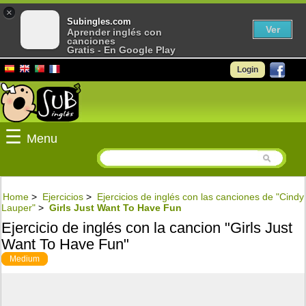
×
Subingles.com
Ver
Aprender inglés con
canciones
Gratis - En Google Play
Login
☰
Menu
Home
>
Ejercicios
>
Ejercicios de inglés con las canciones de "Cindy
Lauper"
>
Girls Just Want To Have Fun
Ejercicio de inglés con la cancion "Girls Just
Want To Have Fun"
Medium