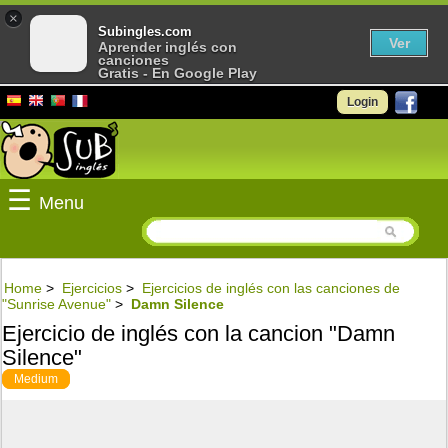
×
Subingles.com
Ver
Aprender inglés con
canciones
Gratis - En Google Play
Login
☰
Menu
Home
>
Ejercicios
>
Ejercicios de inglés con las canciones de
"Sunrise Avenue"
>
Damn Silence
Ejercicio de inglés con la cancion "Damn
Silence"
Medium