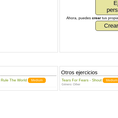
E
pers
Ahora, puedes
crear
tus propi
Crear
Otros ejercicios
 Rule The World
Tears For Fears - Shout
Medium
Medium
Género:
Other