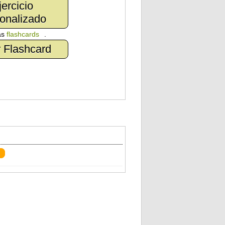
jercicio
onalizado
as
flashcards
.
 Flashcard