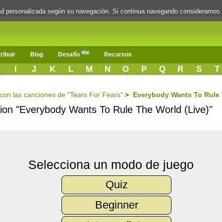
dad personalizada según su navegación. Si continua navegando consideramos
ribuir
Blog
Desafío
Recursos
H
I
J
K
L
M
N
O
P
Q
R
S
T
s con las canciones de "Tears For Fears"
>
Everybody Wants To Rule 
ncion "Everybody Wants To Rule The World (Live)"
Selecciona un modo de juego
Quiz
Beginner