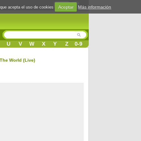
Login
Aceptar
Más información
 que acepta el uso de cookies
U
V
W
X
Y
Z
0-9
The World (Live)