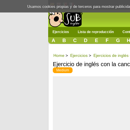
Usamos cookies propias y de terceros para mostrar publici
Ejercicios
Lista de reproducción
Cont
A
B
C
D
E
F
G
Home
>
Ejercicios
>
Ejercicios de inglé
Ejercicio de inglés con la ca
Medium