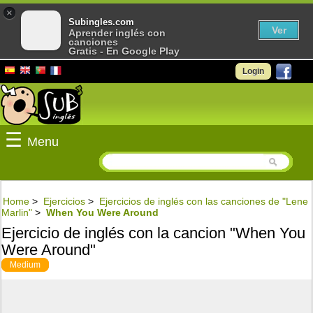
×
Subingles.com
Ver
Aprender inglés con
canciones
Gratis - En Google Play
Login
☰
Menu
Home
>
Ejercicios
>
Ejercicios de inglés con las canciones de "Lene
Marlin"
>
When You Were Around
Ejercicio de inglés con la cancion "When You
Were Around"
Medium