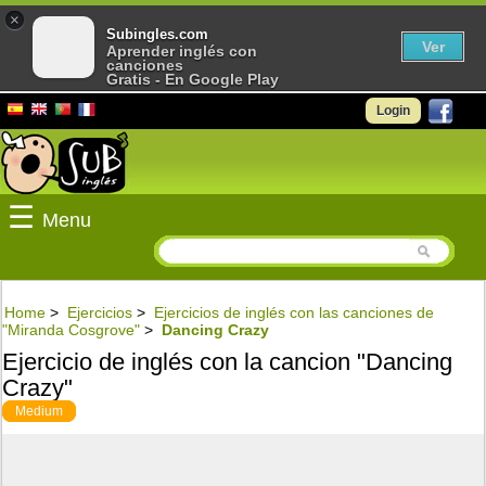
×
Subingles.com
Ver
Aprender inglés con
canciones
Gratis - En Google Play
Login
☰
Menu
Home
>
Ejercicios
>
Ejercicios de inglés con las canciones de
"Miranda Cosgrove"
>
Dancing Crazy
Ejercicio de inglés con la cancion "Dancing
Crazy"
Medium